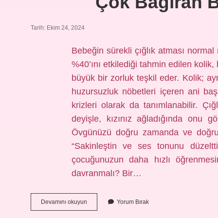
Çok Bağıran 
Tarih: Ekim 24, 2024
Bebeğin sürekli çığlık atması normal
%40’ını etkilediği tahmin edilen kolik,
büyük bir zorluk teşkil eder. Kolik; 
huzursuzluk nöbetleri içeren ani ba
krizleri olarak da tanımlanabilir. Ç
deyişle, kızınız ağladığında onu g
Övgünüzü doğru zamanda ve doğru y
“Sakinleştin ve ses tonunu düzeltt
çocuğunuzun daha hızlı öğrenmesin
davranmalı? Bir…
Çok
Devamını okuyun
Yorum Bırak
Bağıran