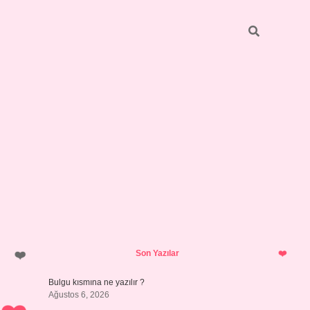
Sidebar
https://elexbett.net/
betexper.xy
Son Yazılar
Bulgu kısmına ne yazılır ?
Ağustos 6, 2026