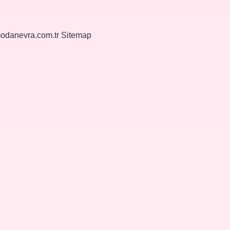
modanevra.com.tr
Sitemap