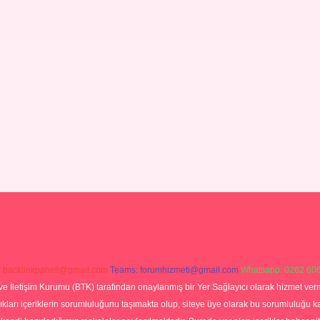
:
backlinkpaneli@gmail.com
Teams:
forumhizmeti@gmail.com
Whatsapp: 0262 606
ve İletişim Kurumu (BTK) tarafından onaylanmış bir Yer Sağlayıcı olarak hizmet verm
rı içeriklerin sorumluluğunu taşımakta olup, siteye üye olarak bu sorumluluğu kabul