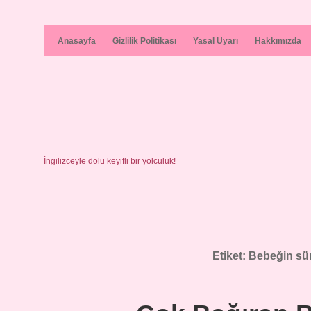
Anasayfa
Gizlilik Politikası
Yasal Uyarı
Hakkımızda
İngilizceyle dolu keyifli bir yolculuk!
Etiket:
Bebeğin sür