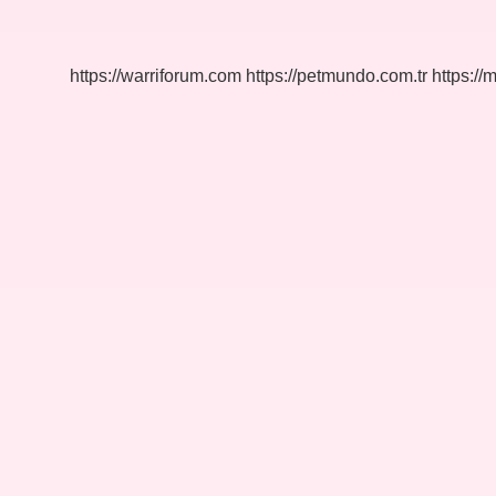
Bebeğe
Ne
Yapmalı
https://warriforum.com
https://petmundo.com.tr
https://