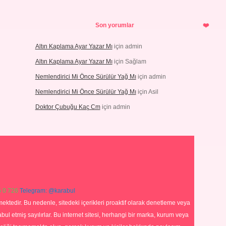
Son yorumlar
Altın Kaplama Ayar Yazar Mı
için
admin
Altın Kaplama Ayar Yazar Mı
için
Sağlam
Nemlendirici Mi Önce Sürülür Yağ Mı
için
admin
Nemlendirici Mi Önce Sürülür Yağ Mı
için
Asil
Doktor Çubuğu Kaç Cm
için
admin
 0 726
Telegram: @karabul
ektedir. Bu nedenle, sitedeki içerikleri proaktif olarak denetleme veya
 etmiş sayılırlar. Bu internet sitesi, herhangi bir marka, kurum veya