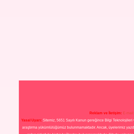
Reklam ve İletişim:
E-mail
Yasal Uyarı:
Sitemiz, 5651 Sayılı Kanun gereğince Bilgi Teknolojileri 
araştırma yükümlülüğümüz bulunmamaktadır. Ancak, üyelerimiz yazdıkla