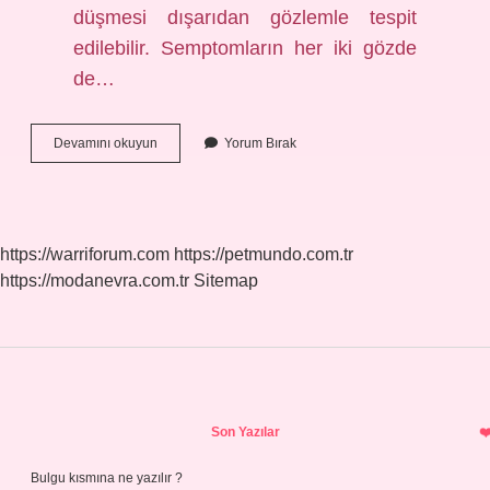
düşmesi dışarıdan gözlemle tespit
edilebilir. Semptomların her iki gözde
de…
Baygın
Devamını okuyun
Yorum Bırak
Aygın
Ne
Demek
https://warriforum.com
https://petmundo.com.tr
https://modanevra.com.tr
Sitemap
Sidebar
Son Yazılar
Bulgu kısmına ne yazılır ?