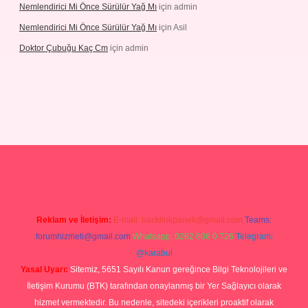
Nemlendirici Mi Önce Sürülür Yağ Mı
için
admin
Nemlendirici Mi Önce Sürülür Yağ Mı
için
Asil
Doktor Çubuğu Kaç Cm
için
admin
etexper.xyz
Reklam ve İletişim:
E-mail:
backlinkpaneli@gmail.com
Teams:
forumhizmeti@gmail.com
Whatsapp: 0262 606 0 726
Telegram:
@karabul
Yasal Uyarı:
Sitemiz, 5651 Sayılı Kanun gereğince Bilgi Teknolojileri ve
İletişim Kurumu (BTK) tarafından onaylanmış bir Yer Sağlayıcı olarak
hizmet vermektedir. Bu nedenle, sitedeki içerikleri proaktif olarak