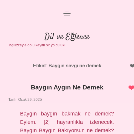
menüyü
Anasayfa
aç
Gizlilik Politikası
Dil ve Eğlence
İngilizceyle dolu keyifli bir yolculuk!
Yasal Uyarı
Hakkımızda
Etiket:
Baygın sevgi ne demek
Baygın Aygın Ne Demek
Tarih: Ocak 29, 2025
Baygın baygın bakmak ne demek?
Eylem. [2] hayranlıkla izlenecek.
Baygın Baygın Bakıyorsun ne demek?