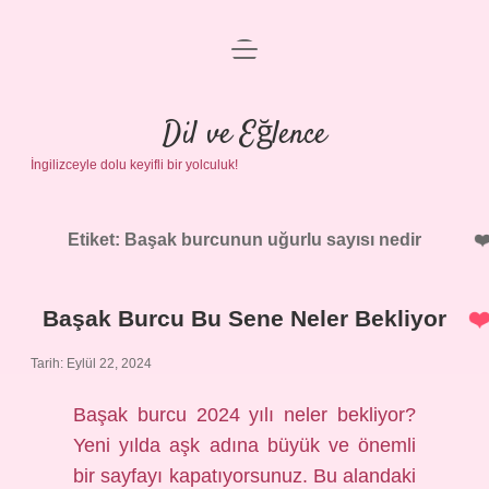
menüyü
Anasayfa
aç
Gizlilik Politikası
Dil ve Eğlence
İngilizceyle dolu keyifli bir yolculuk!
Yasal Uyarı
Hakkımızda
Etiket:
Başak burcunun uğurlu sayısı nedir
Başak Burcu Bu Sene Neler Bekliyor
Tarih: Eylül 22, 2024
Başak burcu 2024 yılı neler bekliyor?
Yeni yılda aşk adına büyük ve önemli
bir sayfayı kapatıyorsunuz. Bu alandaki