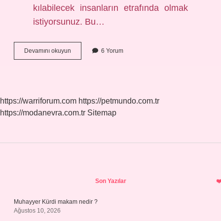
kılabilecek insanların etrafında olmak
istiyorsunuz. Bu…
Başak
Devamını okuyun
6 Yorum
Burcu
Bu
Sene
Neler
Bekliyor
https://warriforum.com
https://petmundo.com.tr
https://modanevra.com.tr
Sitemap
Sidebar
Son Yazılar
Muhayyer Kürdi makam nedir ?
Ağustos 10, 2026