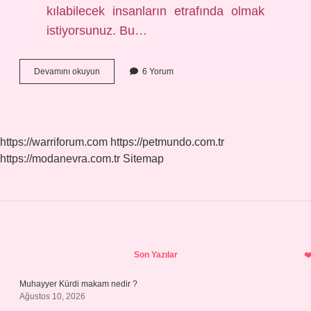
kılabilecek insanların etrafında olmak
istiyorsunuz. Bu…
Başak
Devamını okuyun
6 Yorum
Burcu
Bu
Sene
Neler
Bekliyor
https://warriforum.com
https://petmundo.com.tr
https://modanevra.com.tr
Sitemap
Sidebar
Son Yazılar
Muhayyer Kürdi makam nedir ?
Ağustos 10, 2026