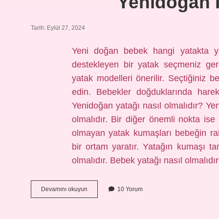
Yenidoğan I
Tarih: Eylül 27, 2024
Yeni doğan bebek hangi yatakta yat
destekleyen bir yatak seçmeniz gere
yatak modelleri önerilir. Seçtiğiniz
edin. Bebekler doğduklarında harek
Yenidoğan yatağı nasıl olmalıdır? Ye
olmalıdır. Bir diğer önemli nokta is
olmayan yatak kumaşları bebeğin rah
bir ortam yaratır. Yatağın kumaşı 
olmalıdır. Bebek yatağı nasıl olmalı
Yenidoğan
Devamını okuyun
10 Yorum
Için
Hangi
Yatak