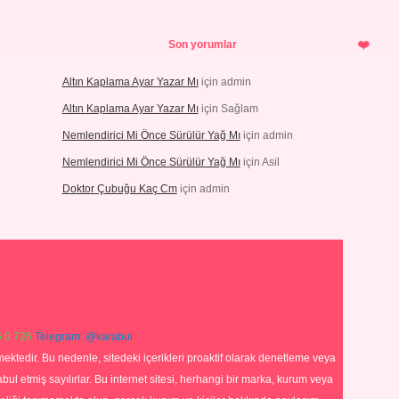
Son yorumlar
Altın Kaplama Ayar Yazar Mı
için
admin
Altın Kaplama Ayar Yazar Mı
için
Sağlam
Nemlendirici Mi Önce Sürülür Yağ Mı
için
admin
Nemlendirici Mi Önce Sürülür Yağ Mı
için
Asil
Doktor Çubuğu Kaç Cm
için
admin
 0 726
Telegram: @karabul
ektedir. Bu nedenle, sitedeki içerikleri proaktif olarak denetleme veya
 etmiş sayılırlar. Bu internet sitesi, herhangi bir marka, kurum veya