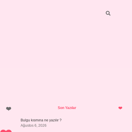
Sidebar
https://elexbett.net/
betexper.
Son Yazılar
Bulgu kısmına ne yazılır ?
Ağustos 6, 2026