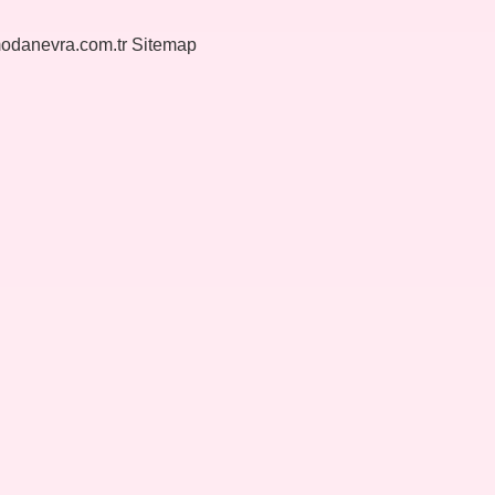
modanevra.com.tr
Sitemap