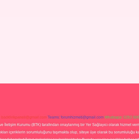
:
backlinkpaneli@gmail.com
Teams:
forumhizmeti@gmail.com
Whatsapp: 0262 606
ve İletişim Kurumu (BTK) tarafından onaylanmış bir Yer Sağlayıcı olarak hizmet verm
rı içeriklerin sorumluluğunu taşımakta olup, siteye üye olarak bu sorumluluğu kabul