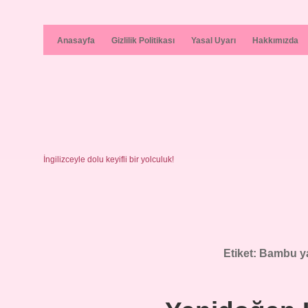
Anasayfa
Gizlilik Politikası
Yasal Uyarı
Hakkımızda
İngilizceyle dolu keyifli bir yolculuk!
Etiket:
Bambu ya