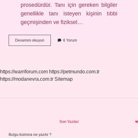
prosedürdür. Tanı için gereken bilgiler
genellikle tanı isteyen kişinin tıbbi
geçmişinden ve fiziksel…
Hemşirelikte
Devamını okuyun
6 Yorum
Tanı
Nedir
https://warriforum.com
https://petmundo.com.tr
https://modanevra.com.tr
Sitemap
Sidebar
Son Yazılar
Bulgu kısmına ne yazılır ?