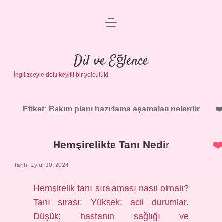
menüyü
Anasayfa
aç
Gizlilik Politikası
Dil ve Eğlence
İngilizceyle dolu keyifli bir yolculuk!
Yasal Uyarı
Hakkımızda
Etiket:
Bakım planı hazırlama aşamaları nelerdir
Hemşirelikte Tanı Nedir
Tarih: Eylül 30, 2024
Hemşirelik tanı sıralaması nasıl olmalı?
Tanı sırası: Yüksek: acil durumlar.
Düşük: hastanın sağlığı ve