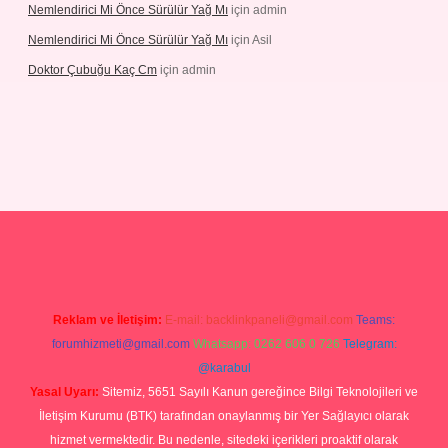
Nemlendirici Mi Önce Sürülür Yağ Mı
için
admin
Nemlendirici Mi Önce Sürülür Yağ Mı
için
Asil
Doktor Çubuğu Kaç Cm
için
admin
texper.xyz
Reklam ve İletişim:
E-mail:
backlinkpaneli@gmail.com
Teams:
forumhizmeti@gmail.com
Whatsapp: 0262 606 0 726
Telegram:
@karabul
Yasal Uyarı:
Sitemiz, 5651 Sayılı Kanun gereğince Bilgi Teknolojileri ve
İletişim Kurumu (BTK) tarafından onaylanmış bir Yer Sağlayıcı olarak
hizmet vermektedir. Bu nedenle, sitedeki içerikleri proaktif olarak