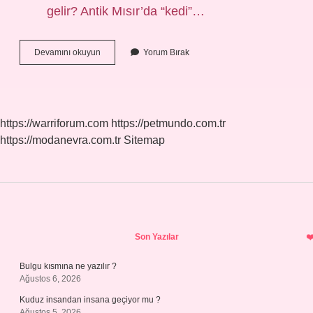
gelir? Antik Mısır’da “kedi”…
Ayvaz
Devamını okuyun
Yorum Bırak
Ismi
Ne
Anlama
Gelir
https://warriforum.com
https://petmundo.com.tr
https://modanevra.com.tr
Sitemap
Sidebar
Son Yazılar
Bulgu kısmına ne yazılır ?
Ağustos 6, 2026
Kuduz insandan insana geçiyor mu ?
Ağustos 5, 2026