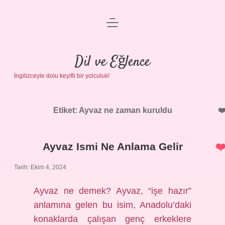
menüyü
Anasayfa
aç
Gizlilik Politikası
Dil ve Eğlence
İngilizceyle dolu keyifli bir yolculuk!
Yasal Uyarı
Hakkımızda
Etiket:
Ayvaz ne zaman kuruldu
Ayvaz Ismi Ne Anlama Gelir
Tarih: Ekim 4, 2024
Ayvaz ne demek? Ayvaz, “işe hazır”
anlamına gelen bu isim, Anadolu’daki
konaklarda çalışan genç erkeklere