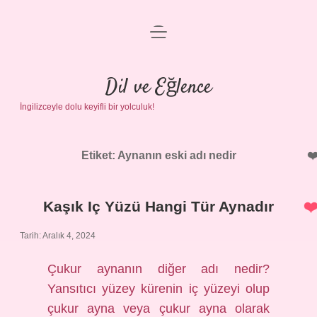
menüyü
Anasayfa
aç
Gizlilik Politikası
Dil ve Eğlence
İngilizceyle dolu keyifli bir yolculuk!
Yasal Uyarı
Hakkımızda
Etiket:
Aynanın eski adı nedir
Kaşık Iç Yüzü Hangi Tür Aynadır
Tarih: Aralık 4, 2024
Çukur aynanın diğer adı nedir?
Yansıtıcı yüzey kürenin iç yüzeyi olup
çukur ayna veya çukur ayna olarak