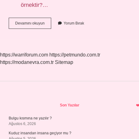
örnektir?…
Kaşık
Devamını okuyun
Yorum Bırak
Iç
Yüzü
Hangi
Tür
Aynadır
https://warriforum.com
https://petmundo.com.tr
https://modanevra.com.tr
Sitemap
Sidebar
Son Yazılar
Bulgu kısmına ne yazılır ?
Ağustos 6, 2026
Kuduz insandan insana geçiyor mu ?
Ağustos 5, 2026