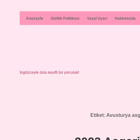
Anasayfa
Gizlilik Politikası
Yasal Uyarı
Hakkımızda
İngilizceyle dolu keyifli bir yolculuk!
Etiket:
Avusturya asg