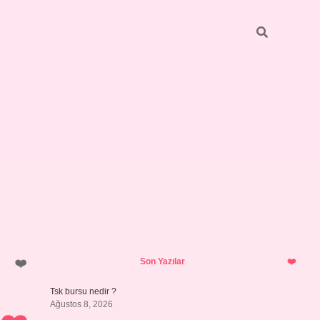
Sidebar
https://elexbett.net/
betexper.xy
Son Yazılar
Tsk bursu nedir ?
Ağustos 8, 2026