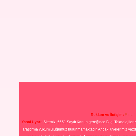
Reklam ve İletişim:
E-mail
Yasal Uyarı:
Sitemiz, 5651 Sayılı Kanun gereğince Bilgi Teknolojileri 
araştırma yükümlülüğümüz bulunmamaktadır. Ancak, üyelerimiz yazdıkla