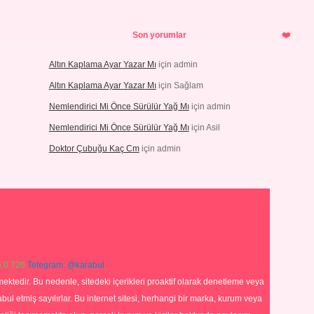
Son yorumlar
Altın Kaplama Ayar Yazar Mı
için
admin
Altın Kaplama Ayar Yazar Mı
için
Sağlam
Nemlendirici Mi Önce Sürülür Yağ Mı
için
admin
Nemlendirici Mi Önce Sürülür Yağ Mı
için
Asil
Doktor Çubuğu Kaç Cm
için
admin
 0 726
Telegram: @karabul
ektedir. Bu nedenle, sitedeki içerikleri proaktif olarak denetleme veya
 etmiş sayılırlar. Bu internet sitesi, herhangi bir marka, kurum veya