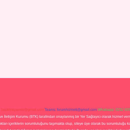
:
backlinkpaneli@gmail.com
Teams:
forumhizmeti@gmail.com
Whatsapp: 0262 606
ve İletişim Kurumu (BTK) tarafından onaylanmış bir Yer Sağlayıcı olarak hizmet verm
rı içeriklerin sorumluluğunu taşımakta olup, siteye üye olarak bu sorumluluğu kabul