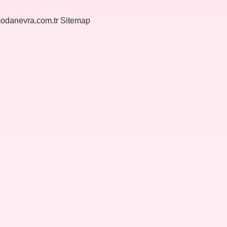
modanevra.com.tr
Sitemap