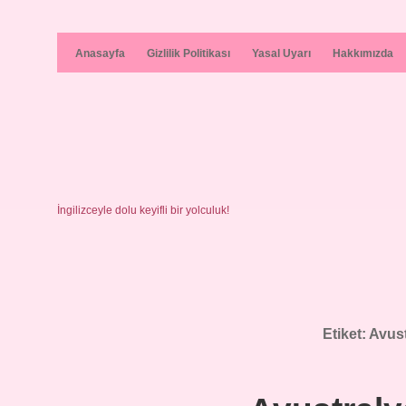
Anasayfa
Gizlilik Politikası
Yasal Uyarı
Hakkımızda
İngilizceyle dolu keyifli bir yolculuk!
Etiket:
Avust