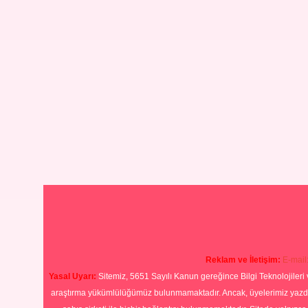
Reklam ve İletişim:
E-mail
Yasal Uyarı:
Sitemiz, 5651 Sayılı Kanun gereğince Bilgi Teknolojileri 
araştırma yükümlülüğümüz bulunmamaktadır. Ancak, üyelerimiz yazdıkla