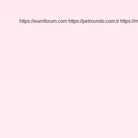
Kimdir
https://warriforum.com
https://petmundo.com.tr
https://