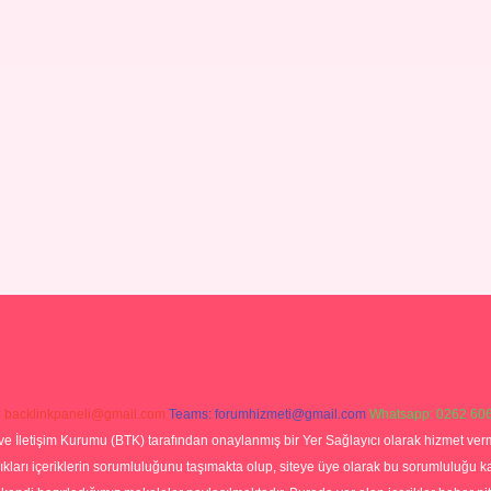
:
backlinkpaneli@gmail.com
Teams:
forumhizmeti@gmail.com
Whatsapp: 0262 606
ve İletişim Kurumu (BTK) tarafından onaylanmış bir Yer Sağlayıcı olarak hizmet verm
rı içeriklerin sorumluluğunu taşımakta olup, siteye üye olarak bu sorumluluğu kabul