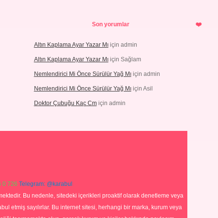
Son yorumlar
Altın Kaplama Ayar Yazar Mı
için
admin
Altın Kaplama Ayar Yazar Mı
için
Sağlam
Nemlendirici Mi Önce Sürülür Yağ Mı
için
admin
Nemlendirici Mi Önce Sürülür Yağ Mı
için
Asil
Doktor Çubuğu Kaç Cm
için
admin
 0 726
Telegram: @karabul
ektedir. Bu nedenle, sitedeki içerikleri proaktif olarak denetleme veya
 etmiş sayılırlar. Bu internet sitesi, herhangi bir marka, kurum veya