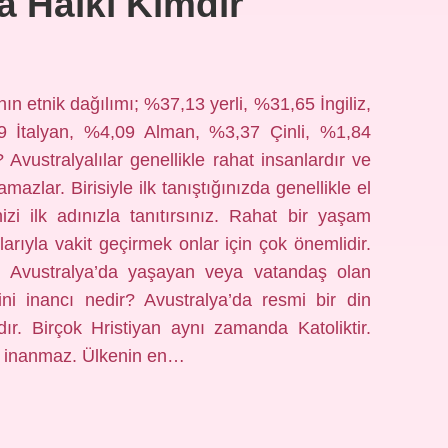
a Halkı Kimdir
nın etnik dağılımı; %37,13 yerli, %31,65 İngiliz,
9 İtalyan, %4,09 Alman, %3,37 Çinli, %1,84
 Avustralyalılar genellikle rahat insanlardır ve
mazlar. Birisiyle ilk tanıştığınızda genellikle el
izi ilk adınızla tanıtırsınız. Rahat bir yaşam
şlarıyla vakit geçirmek onlar için çok önemlidir.
lar, Avustralya’da yaşayan veya vatandaş olan
dini inancı nedir? Avustralya’da resmi bir din
ır. Birçok Hristiyan aynı zamanda Katoliktir.
ne inanmaz. Ülkenin en…