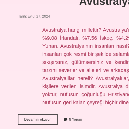
Avustraly
Tarih: Eylül 27, 2024
Avustralya hangi millettir? Avustralya’
%9,08 İrlandalı, %7,56 İskoç, %4,2
Yunan. Avustralya’nın insanları nasıl?
insanları çok resmi bir şekilde selamla
sıkışırsınız, gülümsersiniz ve kendin
tarzını severler ve aileleri ve arkada
Avustralyalilar nereli? Avustralyalı
kişilere verilen isimdir. Avustralya 
yoktur, nüfusun çoğunluğu Hristiyand
Nüfusun geri kalan çeyreği hiçbir di
Avustralya
Devamını okuyun
8 Yorum
Halkı