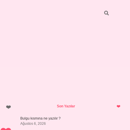
Sidebar
https://elexbett.net/
betexper.x
Son Yazılar
Bulgu kısmına ne yazılır ?
Ağustos 6, 2026