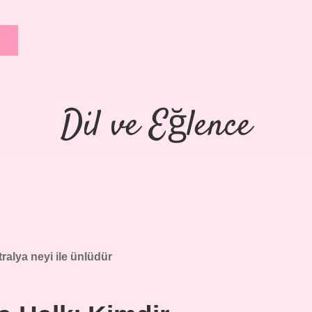
Dil ve Eğlence
ralya neyi ile ünlüdür