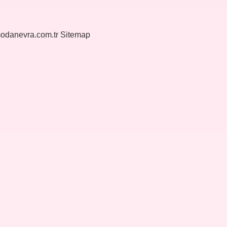
modanevra.com.tr
Sitemap