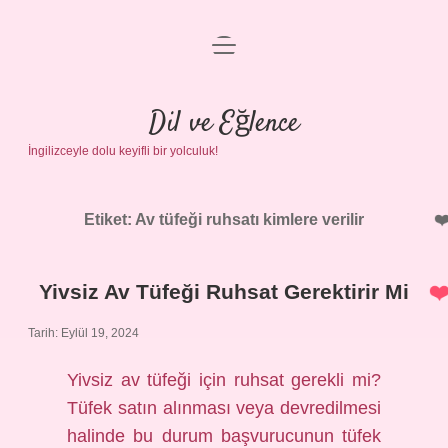
menüyü
Anasayfa
aç
Gizlilik Politikası
Dil ve Eğlence
İngilizceyle dolu keyifli bir yolculuk!
Yasal Uyarı
Hakkımızda
Etiket:
Av tüfeği ruhsatı kimlere verilir
Yivsiz Av Tüfeği Ruhsat Gerektirir Mi
Tarih: Eylül 19, 2024
Yivsiz av tüfeği için ruhsat gerekli mi?
Tüfek satın alınması veya devredilmesi
halinde bu durum başvurucunun tüfek