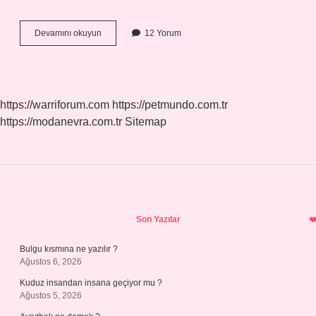
Yivsiz
Devamını okuyun
12 Yorum
Av
Tüfeği
Ruhsat
Gerektirir
Mi
https://warriforum.com
https://petmundo.com.tr
https://modanevra.com.tr
Sitemap
Sidebar
Son Yazılar
Bulgu kısmına ne yazılır ?
Ağustos 6, 2026
Kuduz insandan insana geçiyor mu ?
Ağustos 5, 2026