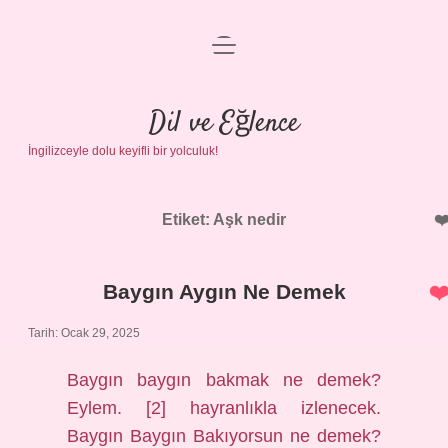
menüyü
Anasayfa
aç
Gizlilik Politikası
Dil ve Eğlence
İngilizceyle dolu keyifli bir yolculuk!
Yasal Uyarı
Hakkımızda
Etiket:
Aşk nedir
Baygın Aygın Ne Demek
Tarih: Ocak 29, 2025
Baygın baygın bakmak ne demek?
Eylem. [2] hayranlıkla izlenecek.
Baygın Baygın Bakıyorsun ne demek?