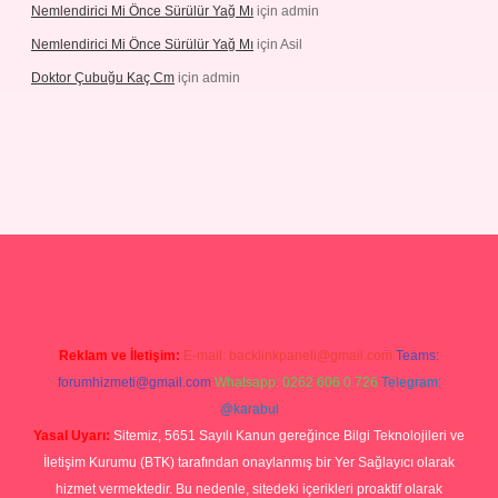
Nemlendirici Mi Önce Sürülür Yağ Mı
için
admin
Nemlendirici Mi Önce Sürülür Yağ Mı
için
Asil
Doktor Çubuğu Kaç Cm
için
admin
texper.xyz
Reklam ve İletişim:
E-mail:
backlinkpaneli@gmail.com
Teams:
forumhizmeti@gmail.com
Whatsapp: 0262 606 0 726
Telegram:
@karabul
Yasal Uyarı:
Sitemiz, 5651 Sayılı Kanun gereğince Bilgi Teknolojileri ve
İletişim Kurumu (BTK) tarafından onaylanmış bir Yer Sağlayıcı olarak
hizmet vermektedir. Bu nedenle, sitedeki içerikleri proaktif olarak