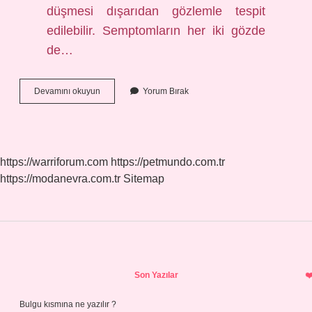
düşmesi dışarıdan gözlemle tespit
edilebilir. Semptomların her iki gözde
de…
Baygın
Devamını okuyun
Yorum Bırak
Aygın
Ne
Demek
https://warriforum.com
https://petmundo.com.tr
https://modanevra.com.tr
Sitemap
Sidebar
Son Yazılar
Bulgu kısmına ne yazılır ?