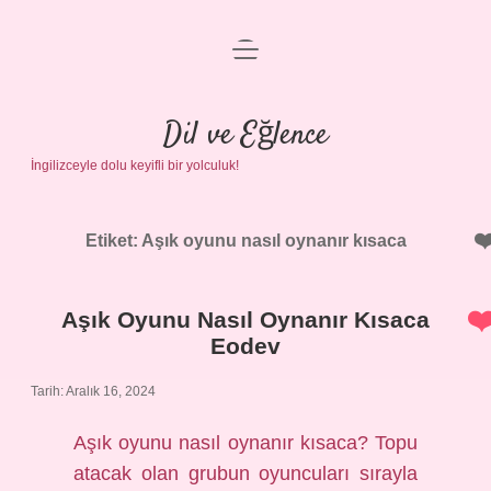
menüyü
Anasayfa
aç
Gizlilik Politikası
Dil ve Eğlence
İngilizceyle dolu keyifli bir yolculuk!
Yasal Uyarı
Hakkımızda
Etiket:
Aşık oyunu nasıl oynanır kısaca
Aşık Oyunu Nasıl Oynanır Kısaca
Eodev
Tarih: Aralık 16, 2024
Aşık oyunu nasıl oynanır kısaca? Topu
atacak olan grubun oyuncuları sırayla