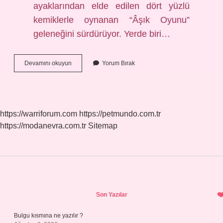
ayaklarından elde edilen dört yüzlü
kemiklerle oynanan “Âşık Oyunu”
geleneğini sürdürüyor. Yerde biri…
Aşık
Devamını okuyun
Yorum Bırak
Oyunu
Nasıl
Oynanır
Kısaca
Eodev
https://warriforum.com
https://petmundo.com.tr
https://modanevra.com.tr
Sitemap
Sidebar
Son Yazılar
Bulgu kısmına ne yazılır ?