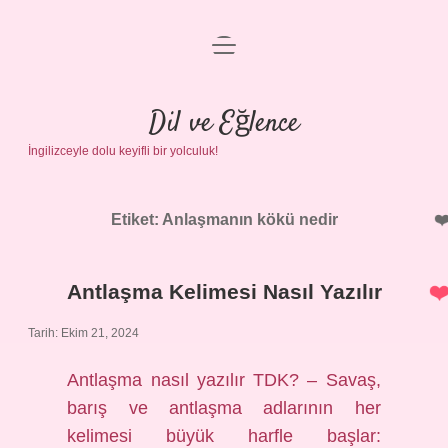
menüyü
Anasayfa
aç
Gizlilik Politikası
Dil ve Eğlence
İngilizceyle dolu keyifli bir yolculuk!
Yasal Uyarı
Hakkımızda
Etiket:
Anlaşmanın kökü nedir
Antlaşma Kelimesi Nasıl Yazılır
Tarih: Ekim 21, 2024
Antlaşma nasıl yazılır TDK? – Savaş,
barış ve antlaşma adlarının her
kelimesi büyük harfle başlar: