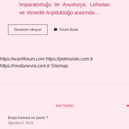
İmparatorluğu ile Avusturya, Lehistan
ve Venedik Arşidüklüğü arasında…
Antlaşma
Devamını okuyun
Yorum Bırak
Kelimesi
Nasıl
Yazılır
https://warriforum.com
https://petmundo.com.tr
https://modanevra.com.tr
Sitemap
Sidebar
Son Yazılar
Bulgu kısmına ne yazılır ?
Ağustos 6, 2026