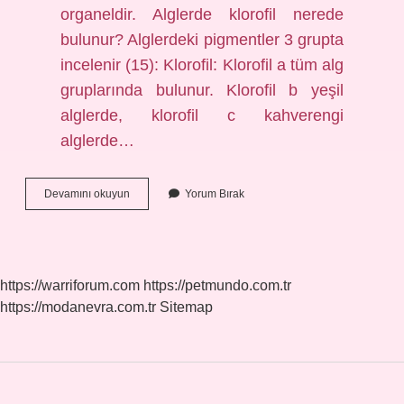
organeldir. Alglerde klorofil nerede
bulunur? Alglerdeki pigmentler 3 grupta
incelenir (15): Klorofil: Klorofil a tüm alg
gruplarında bulunur. Klorofil b yeşil
alglerde, klorofil c kahverengi
alglerde…
Algler
Devamını okuyun
Yorum Bırak
De
Kloroplast
Var
Mı
https://warriforum.com
https://petmundo.com.tr
https://modanevra.com.tr
Sitemap