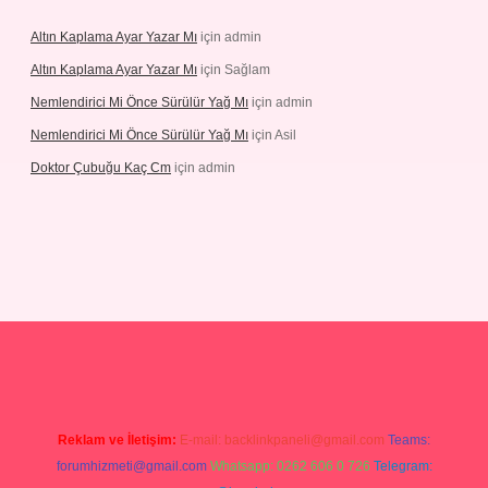
Altın Kaplama Ayar Yazar Mı
için
admin
Altın Kaplama Ayar Yazar Mı
için
Sağlam
Nemlendirici Mi Önce Sürülür Yağ Mı
için
admin
Nemlendirici Mi Önce Sürülür Yağ Mı
için
Asil
Doktor Çubuğu Kaç Cm
için
admin
/elexbett.net/
betexper.xyz
Reklam ve İletişim:
E-mail:
backlinkpaneli@gmail.com
Teams:
forumhizmeti@gmail.com
Whatsapp: 0262 606 0 726
Telegram: