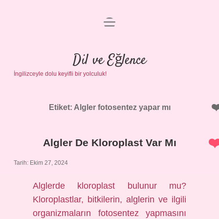
menüyü
Anasayfa
aç
Gizlilik Politikası
Dil ve Eğlence
İngilizceyle dolu keyifli bir yolculuk!
Yasal Uyarı
Hakkımızda
Etiket:
Algler fotosentez yapar mı
Algler De Kloroplast Var Mı
Tarih: Ekim 27, 2024
Alglerde kloroplast bulunur mu?
Kloroplastlar, bitkilerin, alglerin ve ilgili
organizmaların fotosentez yapmasını