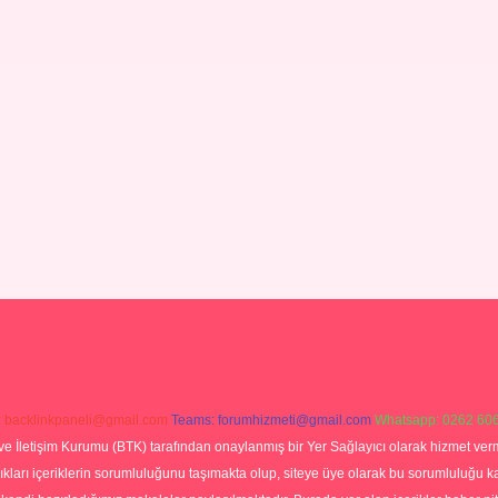
:
backlinkpaneli@gmail.com
Teams:
forumhizmeti@gmail.com
Whatsapp: 0262 606
ve İletişim Kurumu (BTK) tarafından onaylanmış bir Yer Sağlayıcı olarak hizmet verm
rı içeriklerin sorumluluğunu taşımakta olup, siteye üye olarak bu sorumluluğu kabul