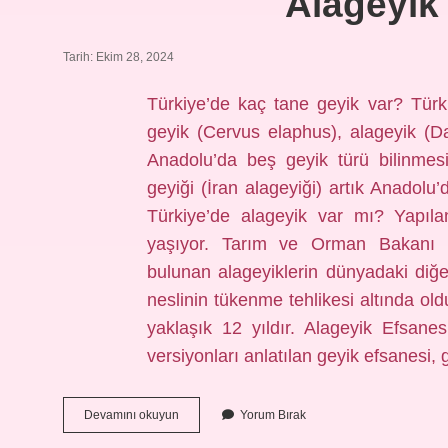
Alageyik
Tarih: Ekim 28, 2024
Türkiye’de kaç tane geyik var? Türki
geyik (Cervus elaphus), alageyik (
Anadolu’da beş geyik türü bilinme
geyiği (İran alageyiği) artık Anadolu
Türkiye’de alageyik var mı? Yapıla
yaşıyor. Tarım ve Orman Bakanı D
bulunan alageyiklerin dünyadaki diğe
neslinin tükenme tehlikesi altında old
yaklaşık 12 yıldır. Alageyik Efsane
versiyonları anlatılan geyik efsanesi,
Alageyik
Devamını okuyun
Yorum Bırak
Kaç