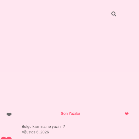
Sidebar
https://elexbett.net/
betexper.xy
Son Yazılar
Bulgu kısmına ne yazılır ?
Ağustos 6, 2026