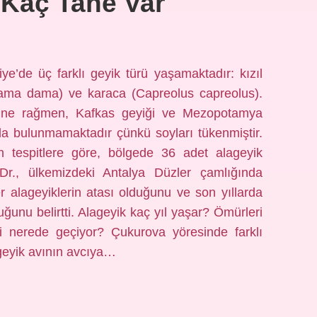
 Kaç Tane Var
ye’de üç farklı geyik türü yaşamaktadır: kızıl
Dama dama) ve karaca (Capreolus capreolus).
sine rağmen, Kafkas geyiği ve Mezopotamya
’da bulunmamaktadır çünkü soyları tükenmiştir.
n tespitlere göre, bölgede 36 adet alageyik
r., ülkemizdeki Antalya Düzler çamlığında
r alageyiklerin atası olduğunu ve son yıllarda
uğunu belirtti. Alageyik kaç yıl yaşar? Ömürleri
si nerede geçiyor? Çukurova yöresinde farklı
 geyik avının avcıya…