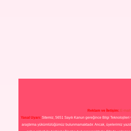
Reklam ve İletişim:
E-mail
Yasal Uyarı:
Sitemiz, 5651 Sayılı Kanun gereğince Bilgi Teknolojileri 
araştırma yükümlülüğümüz bulunmamaktadır. Ancak, üyelerimiz yazdıkla