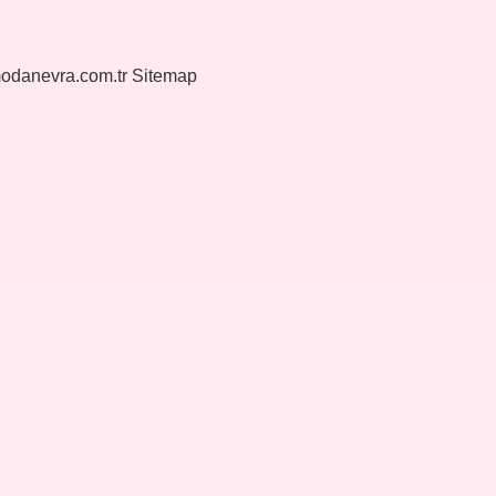
modanevra.com.tr
Sitemap