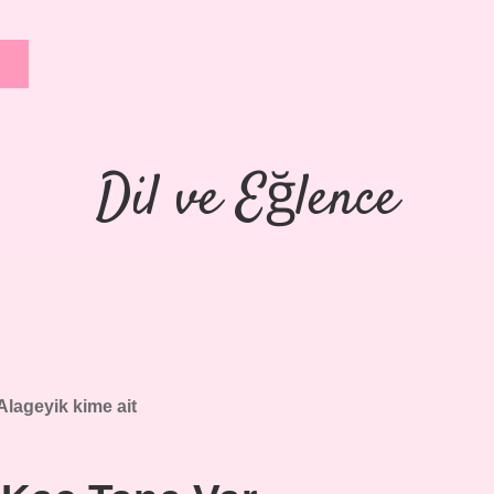
Dil ve Eğlence
Alageyik kime ait