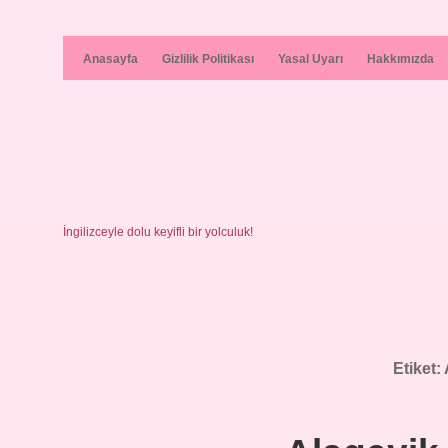
Anasayfa
Gizlilik Politikası
Yasal Uyarı
Hakkımızda
İngilizceyle dolu keyifli bir yolculuk!
Etiket: