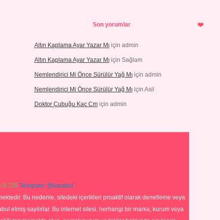
Son yorumlar
Altın Kaplama Ayar Yazar Mı
için
admin
Altın Kaplama Ayar Yazar Mı
için
Sağlam
Nemlendirici Mi Önce Sürülür Yağ Mı
için
admin
Nemlendirici Mi Önce Sürülür Yağ Mı
için
Asil
Doktor Çubuğu Kaç Cm
için
admin
 0 726
Telegram: @karabul
ektedir. Bu nedenle, sitedeki içerikleri proaktif olarak denetleme veya
 etmiş sayılırlar. Bu internet sitesi, herhangi bir marka, kurum veya