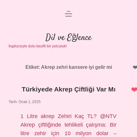
menüyü
Anasayfa
aç
Gizlilik Politikası
Dil ve Eğlence
İngilizceyle dolu keyifli bir yolculuk!
Yasal Uyarı
Hakkımızda
Etiket:
Akrep zehri kansere iyi gelir mi
Türkiyede Akrep Çiftliği Var Mı
Tarih: Ocak 1, 2025
1 Litre akrep Zehiri Kaç TL? @NTV
Akrep çiftliğinde tehlikeli çalışma: Bir
litre zehir için 10 milyon dolar –