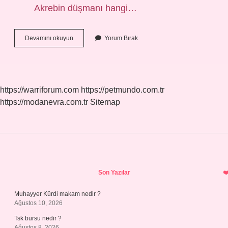
Akrebin düşmanı hangi…
Türkiyede
Devamını okuyun
Yorum Bırak
Akrep
Çiftliği
Var
Mı
https://warriforum.com
https://petmundo.com.tr
https://modanevra.com.tr
Sitemap
Sidebar
Son Yazılar
Muhayyer Kürdi makam nedir ?
Ağustos 10, 2026
Tsk bursu nedir ?
Ağustos 8, 2026