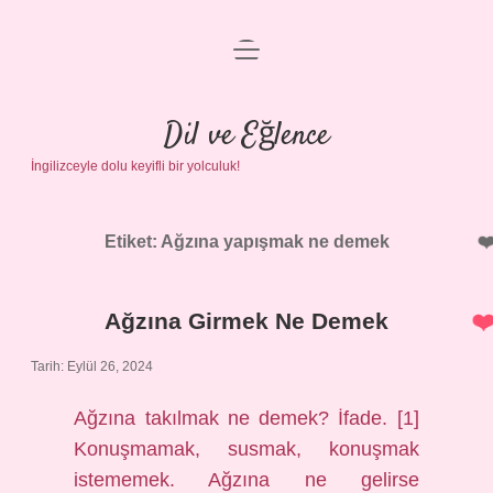
menüyü
Anasayfa
aç
Gizlilik Politikası
Dil ve Eğlence
İngilizceyle dolu keyifli bir yolculuk!
Yasal Uyarı
Hakkımızda
Etiket:
Ağzına yapışmak ne demek
Ağzına Girmek Ne Demek
Tarih: Eylül 26, 2024
Ağzına takılmak ne demek? İfade. [1]
Konuşmamak, susmak, konuşmak
istememek. Ağzına ne gelirse