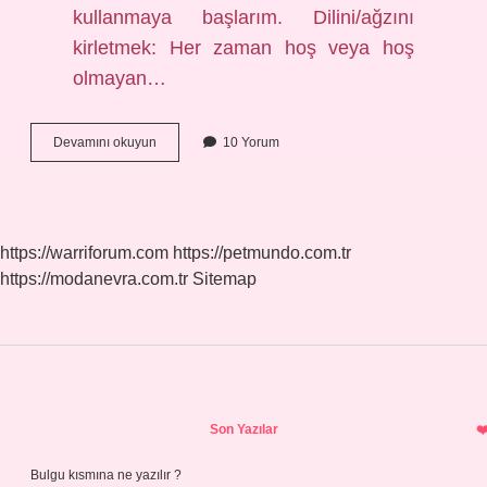
kullanmaya başlarım. Dilini/ağzını
kirletmek: Her zaman hoş veya hoş
olmayan…
Ağzına
Devamını okuyun
10 Yorum
Girmek
Ne
Demek
https://warriforum.com
https://petmundo.com.tr
https://modanevra.com.tr
Sitemap
Sidebar
Son Yazılar
Bulgu kısmına ne yazılır ?