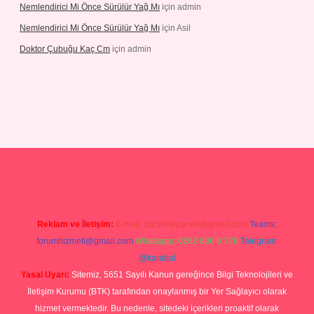
Nemlendirici Mi Önce Sürülür Yağ Mı
için
admin
Nemlendirici Mi Önce Sürülür Yağ Mı
için
Asil
Doktor Çubuğu Kaç Cm
için
admin
etexper.xyz
Reklam ve İletişim:
E-mail:
backlinkpaneli@gmail.com
Teams:
forumhizmeti@gmail.com
Whatsapp: 0262 606 0 726
Telegram:
@karabul
Yasal Uyarı:
Sitemiz, 5651 Sayılı Kanun gereğince Bilgi Teknolojileri ve
İletişim Kurumu (BTK) tarafından onaylanmış bir Yer Sağlayıcı olarak
hizmet vermektedir. Bu nedenle, sitedeki içerikleri proaktif olarak