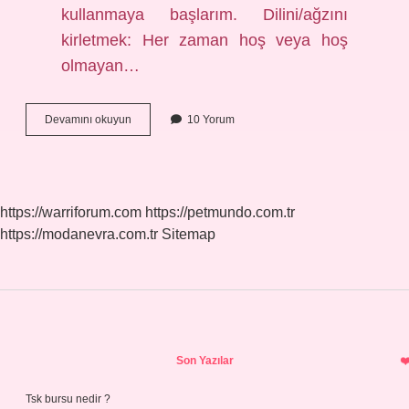
kullanmaya başlarım. Dilini/ağzını
kirletmek: Her zaman hoş veya hoş
olmayan…
Ağzına
Devamını okuyun
10 Yorum
Girmek
Ne
Demek
https://warriforum.com
https://petmundo.com.tr
https://modanevra.com.tr
Sitemap
Sidebar
Son Yazılar
Tsk bursu nedir ?