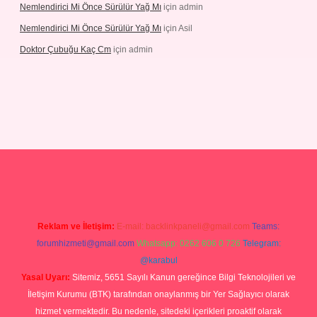
Nemlendirici Mi Önce Sürülür Yağ Mı
için
admin
Nemlendirici Mi Önce Sürülür Yağ Mı
için
Asil
Doktor Çubuğu Kaç Cm
için
admin
texper.xyz
Reklam ve İletişim:
E-mail:
backlinkpaneli@gmail.com
Teams:
forumhizmeti@gmail.com
Whatsapp: 0262 606 0 726
Telegram:
@karabul
Yasal Uyarı:
Sitemiz, 5651 Sayılı Kanun gereğince Bilgi Teknolojileri ve
İletişim Kurumu (BTK) tarafından onaylanmış bir Yer Sağlayıcı olarak
hizmet vermektedir. Bu nedenle, sitedeki içerikleri proaktif olarak