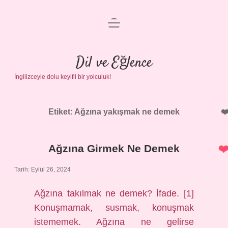
menüyü
Anasayfa
aç
Gizlilik Politikası
Dil ve Eğlence
İngilizceyle dolu keyifli bir yolculuk!
Yasal Uyarı
Hakkımızda
Etiket:
Ağzına yakışmak ne demek
Ağzına Girmek Ne Demek
Tarih: Eylül 26, 2024
Ağzına takılmak ne demek? İfade. [1]
Konuşmamak, susmak, konuşmak
istememek. Ağzına ne gelirse