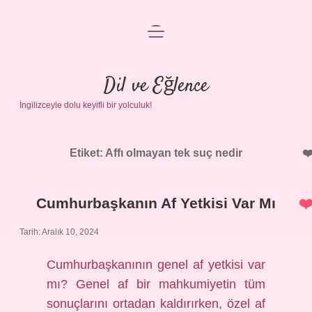
menüyü
Anasayfa
aç
Gizlilik Politikası
Dil ve Eğlence
İngilizceyle dolu keyifli bir yolculuk!
Yasal Uyarı
Hakkımızda
Etiket:
Affı olmayan tek suç nedir
Cumhurbaşkanın Af Yetkisi Var Mı
Tarih: Aralık 10, 2024
Cumhurbaşkanının genel af yetkisi var
mı? Genel af bir mahkumiyetin tüm
sonuçlarını ortadan kaldırırken, özel af