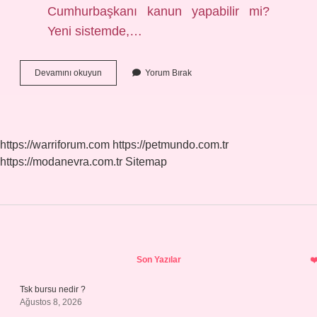
Cumhurbaşkanı kanun yapabilir mi?
Yeni sistemde,…
Cumhurbaşkanın
Devamını okuyun
Yorum Bırak
Af
Yetkisi
Var
Mı
https://warriforum.com
https://petmundo.com.tr
https://modanevra.com.tr
Sitemap
Sidebar
Son Yazılar
Tsk bursu nedir ?
Ağustos 8, 2026