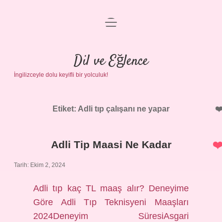
menüyü
Anasayfa
aç
Gizlilik Politikası
Dil ve Eğlence
İngilizceyle dolu keyifli bir yolculuk!
Yasal Uyarı
Hakkımızda
Etiket:
Adli tıp çalışanı ne yapar
Adli Tip Maasi Ne Kadar
Tarih: Ekim 2, 2024
Adli tıp kaç TL maaş alır? Deneyime
Göre Adli Tıp Teknisyeni Maaşları
2024Deneyim SüresiAsgari