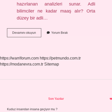
hazırlanan analizleri sunar. Adli
bilimciler ne kadar maaş alır? Orta
düzey bir adli…
Adli
Devamını okuyun
Yorum Bırak
Tip
Maasi
Ne
Kadar
https://warriforum.com
https://petmundo.com.tr
https://modanevra.com.tr
Sitemap
Sidebar
Son Yazılar
Kuduz insandan insana geçiyor mu ?