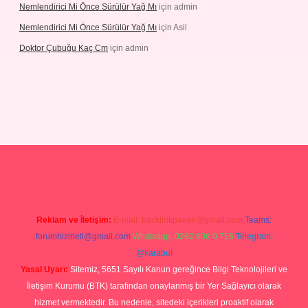
Nemlendirici Mi Önce Sürülür Yağ Mı
için
admin
Nemlendirici Mi Önce Sürülür Yağ Mı
için
Asil
Doktor Çubuğu Kaç Cm
için
admin
etexper.xyz
Reklam ve İletişim:
E-mail:
backlinkpaneli@gmail.com
Teams:
forumhizmeti@gmail.com
Whatsapp: 0262 606 0 726
Telegram:
@karabul
Yasal Uyarı:
Sitemiz, 5651 Sayılı Kanun gereğince Bilgi Teknolojileri ve
İletişim Kurumu (BTK) tarafından onaylanmış bir Yer Sağlayıcı olarak
hizmet vermektedir. Bu nedenle, sitedeki içerikleri proaktif olarak