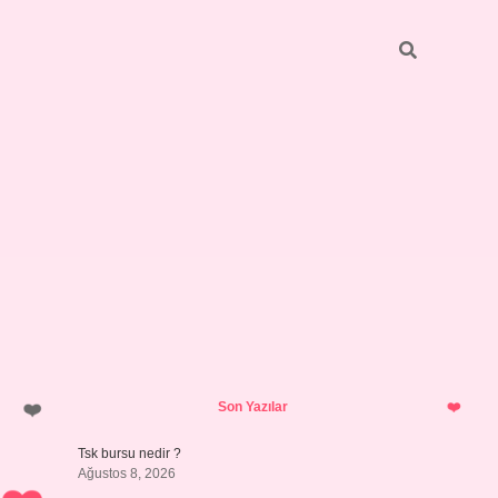
Sidebar
https://elexbett.net/
betexper.xy
Son Yazılar
Tsk bursu nedir ?
Ağustos 8, 2026