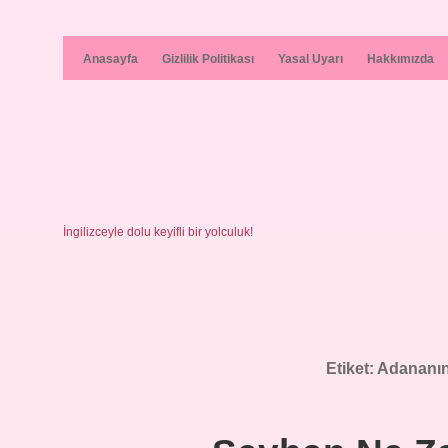
Anasayfa
Gizlilik Politikası
Yasal Uyarı
Hakkımızda
İngilizceyle dolu keyifli bir yolculuk!
Etiket:
Adananın 