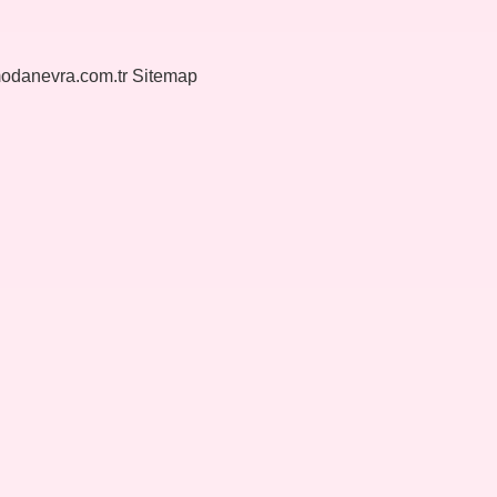
modanevra.com.tr
Sitemap