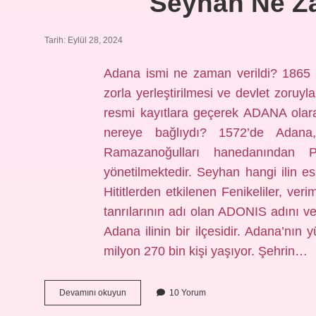
Seyhan Ne Z
Tarih: Eylül 28, 2024
Adana ismi ne zaman verildi? 1865 y
zorla yerleştirilmesi ve devlet zoruy
resmi kayıtlara geçerek ADANA olara
nereye bağlıydı? 1572’de Adana,
Ramazanoğulları hanedanından P
yönetilmektedir. Seyhan hangi ilin 
Hititlerden etkilenen Fenikeliler, ver
tanrılarının adı olan ADONIS adını v
Adana ilinin bir ilçesidir. Adana’nın 
milyon 270 bin kişi yaşıyor. Şehrin…
Seyhan
Devamını okuyun
10 Yorum
Ne