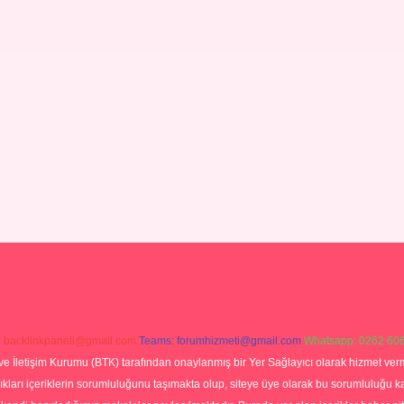
:
backlinkpaneli@gmail.com
Teams:
forumhizmeti@gmail.com
Whatsapp: 0262 606
ve İletişim Kurumu (BTK) tarafından onaylanmış bir Yer Sağlayıcı olarak hizmet verm
rı içeriklerin sorumluluğunu taşımakta olup, siteye üye olarak bu sorumluluğu kabul