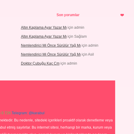
Son yorumlar
Altın Kaplama Ayar Yazar Mı
için
admin
Altın Kaplama Ayar Yazar Mı
için
Sağlam
Nemlendirici Mi Önce Sürülür Yağ Mı
için
admin
Nemlendirici Mi Önce Sürülür Yağ Mı
için
Asil
Doktor Çubuğu Kaç Cm
için
admin
 0 726
Telegram: @karabul
ektedir. Bu nedenle, sitedeki içerikleri proaktif olarak denetleme veya
 etmiş sayılırlar. Bu internet sitesi, herhangi bir marka, kurum veya