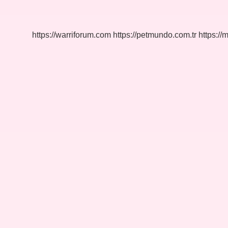
Zaman
Adana
Oldu
https://warriforum.com
https://petmundo.com.tr
https://