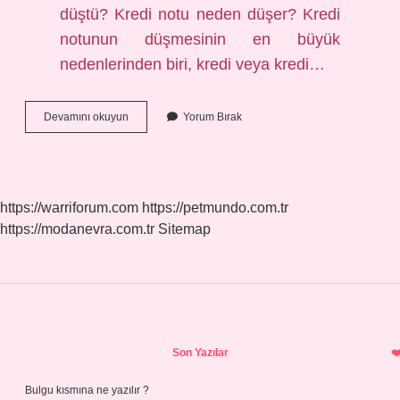
düştü? Kredi notu neden düşer? Kredi
notunun düşmesinin en büyük
nedenlerinden biri, kredi veya kredi…
Vergi
Devamını okuyun
Yorum Bırak
Borcu
Kredi
Puanını
Düşürür
Mü
https://warriforum.com
https://petmundo.com.tr
https://modanevra.com.tr
Sitemap
Sidebar
Son Yazılar
Bulgu kısmına ne yazılır ?