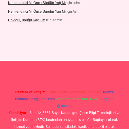
Nemlendirici Mi Önce Sürülür Yağ Mı
için
admin
Nemlendirici Mi Önce Sürülür Yağ Mı
için
Asil
Doktor Çubuğu Kaç Cm
için
admin
etexper.xyz
Reklam ve İletişim:
E-mail:
backlinkpaneli@gmail.com
Teams:
forumhizmeti@gmail.com
Whatsapp: 0262 606 0 726
Telegram:
@karabul
Yasal Uyarı:
Sitemiz, 5651 Sayılı Kanun gereğince Bilgi Teknolojileri ve
İletişim Kurumu (BTK) tarafından onaylanmış bir Yer Sağlayıcı olarak
hizmet vermektedir. Bu nedenle, sitedeki içerikleri proaktif olarak