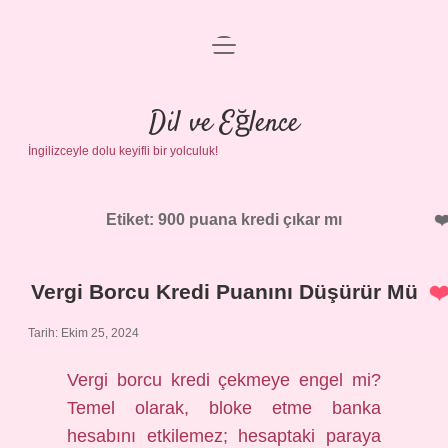
menüyü
Anasayfa
aç
Gizlilik Politikası
Dil ve Eğlence
İngilizceyle dolu keyifli bir yolculuk!
Yasal Uyarı
Hakkımızda
Etiket:
900 puana kredi çıkar mı
Vergi Borcu Kredi Puanını Düşürür Mü
Tarih: Ekim 25, 2024
Vergi borcu kredi çekmeye engel mi?
Temel olarak, bloke etme banka
hesabını etkilemez; hesaptaki paraya