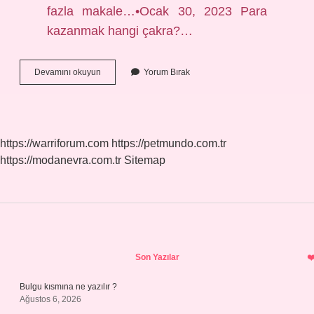
fazla makale…•Ocak 30, 2023 Para
kazanmak hangi çakra?…
Para
Devamını okuyun
Yorum Bırak
Kaçıncı
Çakra
https://warriforum.com
https://petmundo.com.tr
https://modanevra.com.tr
Sitemap
Sidebar
Son Yazılar
Bulgu kısmına ne yazılır ?
Ağustos 6, 2026