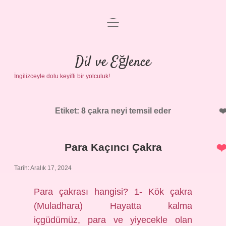
menüyü
Anasayfa
aç
Gizlilik Politikası
Dil ve Eğlence
İngilizceyle dolu keyifli bir yolculuk!
Yasal Uyarı
Hakkımızda
Etiket:
8 çakra neyi temsil eder
Para Kaçıncı Çakra
Tarih: Aralık 17, 2024
Para çakrası hangisi? 1- Kök çakra
(Muladhara) Hayatta kalma
içgüdümüz, para ve yiyecekle olan