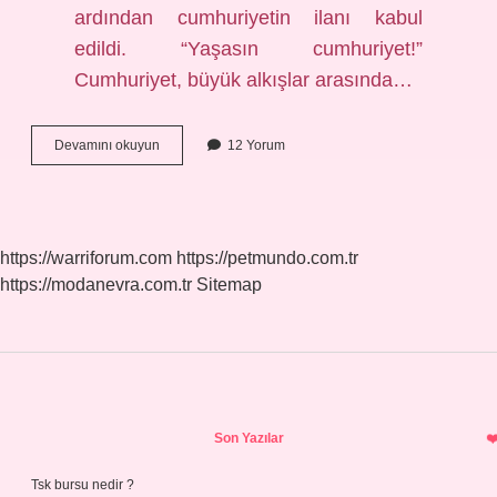
ardından cumhuriyetin ilanı kabul
edildi. “Yaşasın cumhuriyet!”
Cumhuriyet, büyük alkışlar arasında…
Ilk
Devamını okuyun
12 Yorum
Kurulan
Devlet
Adı
Nedir
https://warriforum.com
https://petmundo.com.tr
https://modanevra.com.tr
Sitemap
Sidebar
Son Yazılar
Tsk bursu nedir ?