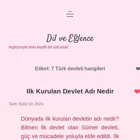
menüyü
Anasayfa
aç
Gizlilik Politikası
Dil ve Eğlence
İngilizceyle dolu keyifli bir yolculuk!
Yasal Uyarı
Hakkımızda
Etiket:
7 Türk devleti hangileri
Ilk Kurulan Devlet Adı Nedir
Tarih: Eylül 19, 2024
Dünyada ilk kurulan devletin adı nedir?
Bilinen ilk devlet olan Sümer devleti,
güç ve mücadele yoluyla elde edildi. İlk