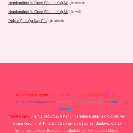
Nemlendirici Mi Önce Sürülür Yağ Mı
için
admin
Nemlendirici Mi Önce Sürülür Yağ Mı
için
Asil
Doktor Çubuğu Kaç Cm
için
admin
texper.xyz
Reklam ve İletişim:
E-mail:
backlinkpaneli@gmail.com
Teams:
forumhizmeti@gmail.com
Whatsapp: 0262 606 0 726
Telegram:
@karabul
Yasal Uyarı:
Sitemiz, 5651 Sayılı Kanun gereğince Bilgi Teknolojileri ve
İletişim Kurumu (BTK) tarafından onaylanmış bir Yer Sağlayıcı olarak
hizmet vermektedir. Bu nedenle, sitedeki içerikleri proaktif olarak