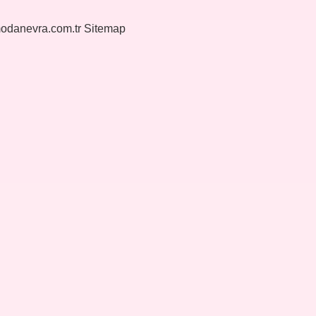
modanevra.com.tr
Sitemap