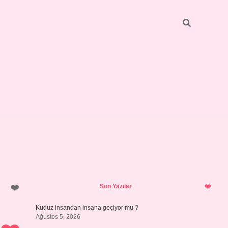
Sidebar
https://elexbett.net/
betexper.xy
Son Yazılar
Kuduz insandan insana geçiyor mu ?
Ağustos 5, 2026