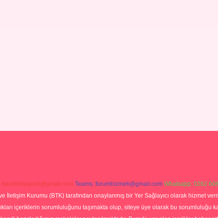
:
backlinkpaneli@gmail.com
Teams:
forumhizmeti@gmail.com
Whatsapp: 0262 606
ve İletişim Kurumu (BTK) tarafından onaylanmış bir Yer Sağlayıcı olarak hizmet verm
rı içeriklerin sorumluluğunu taşımakta olup, siteye üye olarak bu sorumluluğu kabul