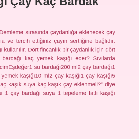
ğı Çay Kaç Bardak
? Demleme sırasında çaydanlığa eklenecek çay
 ve tercih ettiğiniz çayın sertliğine bağlıdır.
 kullanılır. Dört fincanlık bir çaydanlık için dört
y bardağı kaç yemek kaşığı eder? Sıvılarda
acimEşdeğer1 su bardağı200 ml2 çay bardağı1
yemek kaşığı10 ml2 çay kaşığı1 çay kaşığı5
aç kaşık suya kaç kaşık çay eklenmeli?” diye
aşı 1 çay bardağı suya 1 tepeleme tatlı kaşığı