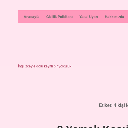
Anasayfa
Gizlilik Politikası
Yasal Uyarı
Hakkımızda
İngilizceyle dolu keyifli bir yolculuk!
Etiket:
4 kişi 