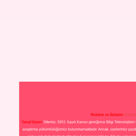
Reklam ve İletişim:
E-mail
Yasal Uyarı:
Sitemiz, 5651 Sayılı Kanun gereğince Bilgi Teknolojileri 
araştırma yükümlülüğümüz bulunmamaktadır. Ancak, üyelerimiz yazdıkla