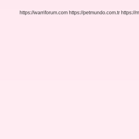
Kaç
Bardak
https://warriforum.com
https://petmundo.com.tr
https://