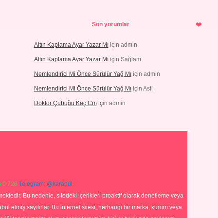
Son yorumlar
Altın Kaplama Ayar Yazar Mı
için
admin
Altın Kaplama Ayar Yazar Mı
için
Sağlam
Nemlendirici Mi Önce Sürülür Yağ Mı
için
admin
Nemlendirici Mi Önce Sürülür Yağ Mı
için
Asil
Doktor Çubuğu Kaç Cm
için
admin
 0 726
Telegram: @karabul
ektedir. Bu nedenle, sitedeki içerikleri proaktif olarak denetleme veya
 etmiş sayılırlar. Bu internet sitesi, herhangi bir marka, kurum veya