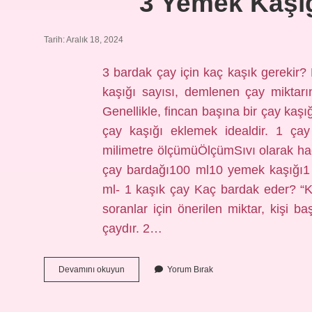
3 Yemek Kaşı
Tarih: Aralık 18, 2024
3 bardak çay için kaç kaşık gerekir
kaşığı sayısı, demlenen çay miktarına
Genellikle, fincan başına bir çay kaşığı
çay kaşığı eklemek idealdir. 1 ça
milimetre ölçümüÖlçümSıvı olarak h
çay bardağı100 ml10 yemek kaşığı1 
ml- 1 kaşık çay Kaç bardak eder? “K
soranlar için önerilen miktar, kişi b
çaydır. 2…
3
Devamını okuyun
Yorum Bırak
Yemek
Kaşığı
Çay