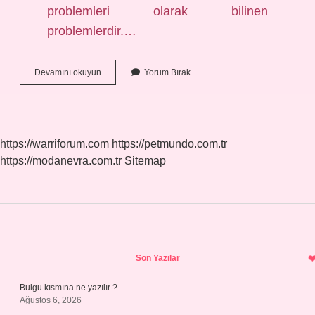
problemleri olarak bilinen
problemlerdir.…
4
Devamını okuyun
Yorum Bırak
Işlem
Problemleri
Nedir
https://warriforum.com
https://petmundo.com.tr
https://modanevra.com.tr
Sitemap
Sidebar
Son Yazılar
Bulgu kısmına ne yazılır ?
Ağustos 6, 2026