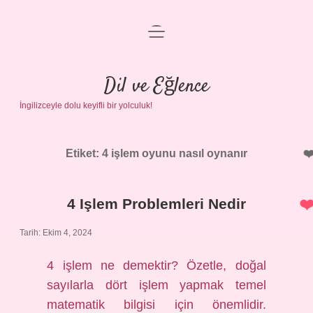
menüyü
Anasayfa
aç
Gizlilik Politikası
Dil ve Eğlence
İngilizceyle dolu keyifli bir yolculuk!
Yasal Uyarı
Hakkımızda
Etiket:
4 işlem oyunu nasıl oynanır
4 Işlem Problemleri Nedir
Tarih: Ekim 4, 2024
4 işlem ne demektir? Özetle, doğal
sayılarla dört işlem yapmak temel
matematik bilgisi için önemlidir.