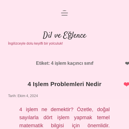
menüyü
Anasayfa
aç
Gizlilik Politikası
Dil ve Eğlence
İngilizceyle dolu keyifli bir yolculuk!
Yasal Uyarı
Hakkımızda
Etiket:
4 işlem kaçıncı sınıf
4 Işlem Problemleri Nedir
Tarih: Ekim 4, 2024
4 işlem ne demektir? Özetle, doğal
sayılarla dört işlem yapmak temel
matematik bilgisi için önemlidir.