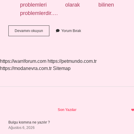
problemleri olarak bilinen
problemlerdir.…
4
Devamını okuyun
Yorum Bırak
Işlem
Problemleri
Nedir
https://warriforum.com
https://petmundo.com.tr
https://modanevra.com.tr
Sitemap
Sidebar
Son Yazılar
Bulgu kısmına ne yazılır ?
Ağustos 6, 2026