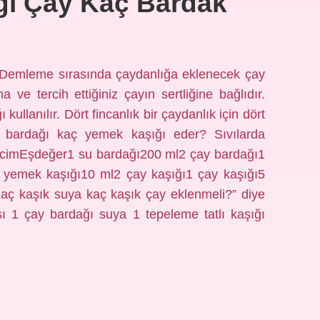
ğı Çay Kaç Bardak
? Demleme sırasında çaydanlığa eklenecek çay
 ve tercih ettiğiniz çayın sertliğine bağlıdır.
 kullanılır. Dört fincanlık bir çaydanlık için dört
y bardağı kaç yemek kaşığı eder? Sıvılarda
acimEşdeğer1 su bardağı200 ml2 çay bardağı1
yemek kaşığı10 ml2 çay kaşığı1 çay kaşığı5
aç kaşık suya kaç kaşık çay eklenmeli?” diye
aşı 1 çay bardağı suya 1 tepeleme tatlı kaşığı