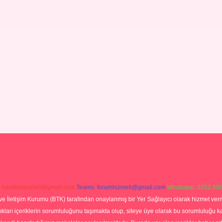
:
backlinkpaneli@gmail.com
Teams:
forumhizmeti@gmail.com
Whatsapp: 0262 606
ve İletişim Kurumu (BTK) tarafından onaylanmış bir Yer Sağlayıcı olarak hizmet verm
rı içeriklerin sorumluluğunu taşımakta olup, siteye üye olarak bu sorumluluğu kabul