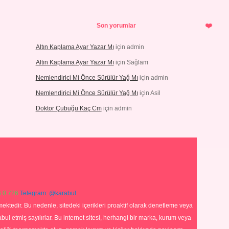
Son yorumlar
Altın Kaplama Ayar Yazar Mı
için
admin
Altın Kaplama Ayar Yazar Mı
için
Sağlam
Nemlendirici Mi Önce Sürülür Yağ Mı
için
admin
Nemlendirici Mi Önce Sürülür Yağ Mı
için
Asil
Doktor Çubuğu Kaç Cm
için
admin
 0 726
Telegram: @karabul
ektedir. Bu nedenle, sitedeki içerikleri proaktif olarak denetleme veya
 etmiş sayılırlar. Bu internet sitesi, herhangi bir marka, kurum veya