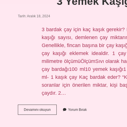
3 Yemek Kaşı
Tarih: Aralık 18, 2024
3 bardak çay için kaç kaşık gerekir
kaşığı sayısı, demlenen çay miktarına
Genellikle, fincan başına bir çay kaşığı
çay kaşığı eklemek idealdir. 1 ça
milimetre ölçümüÖlçümSıvı olarak h
çay bardağı100 ml10 yemek kaşığı1 
ml- 1 kaşık çay Kaç bardak eder? “K
soranlar için önerilen miktar, kişi b
çaydır. 2…
3
Devamını okuyun
Yorum Bırak
Yemek
Kaşığı
Çay