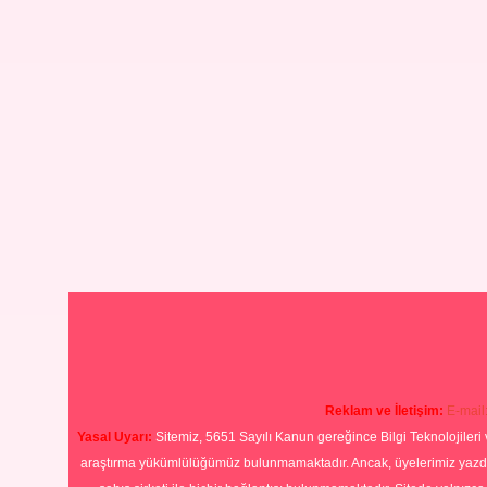
Reklam ve İletişim:
E-mail
Yasal Uyarı:
Sitemiz, 5651 Sayılı Kanun gereğince Bilgi Teknolojileri 
araştırma yükümlülüğümüz bulunmamaktadır. Ancak, üyelerimiz yazdıkla