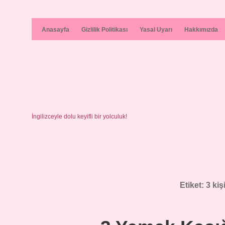
Anasayfa
Gizlilik Politikası
Yasal Uyarı
Hakkımızda
İngilizceyle dolu keyifli bir yolculuk!
Etiket:
3 kiş