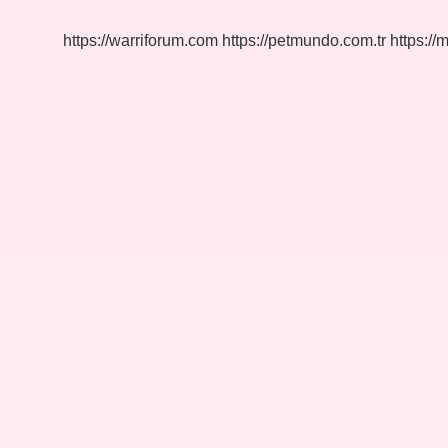
Kaç
Bardak
https://warriforum.com
https://petmundo.com.tr
https://