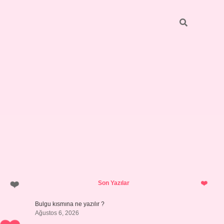
Sidebar
https://elexbett.net/
betexper.
Son Yazılar
Bulgu kısmına ne yazılır ?
Ağustos 6, 2026