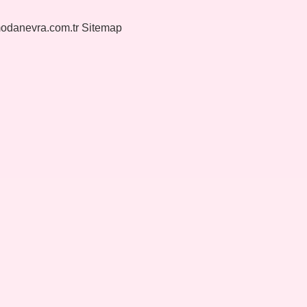
modanevra.com.tr
Sitemap