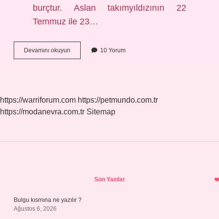
burçtur. Aslan takımyıldızının 22
Temmuz ile 23…
Aslan
Devamını okuyun
10 Yorum
Burcu
2025
Neler
Bekliyor
https://warriforum.com
https://petmundo.com.tr
https://modanevra.com.tr
Sitemap
Sidebar
Son Yazılar
Bulgu kısmına ne yazılır ?
Ağustos 6, 2026