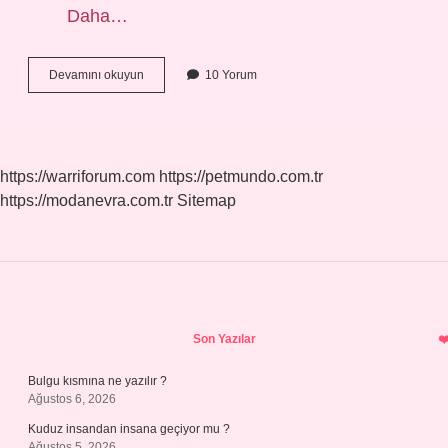
Daha…
Toplam
Devamını okuyun
10 Yorum
Iş
Günü
Nedir
https://warriforum.com
https://petmundo.com.tr
https://modanevra.com.tr
Sitemap
Sidebar
Son Yazılar
Bulgu kısmına ne yazılır ?
Ağustos 6, 2026
Kuduz insandan insana geçiyor mu ?
Ağustos 5, 2026