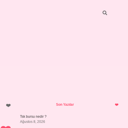
Sidebar
https://elexbett.net/
betexper.xy
Son Yazılar
Tsk bursu nedir ?
Ağustos 8, 2026