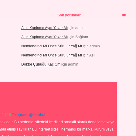
Son yorumlar
Altın Kaplama Ayar Yazar Mı
için
admin
Altın Kaplama Ayar Yazar Mı
için
Sağlam
Nemlendirici Mi Önce Sürülür Yağ Mı
için
admin
Nemlendirici Mi Önce Sürülür Yağ Mı
için
Asil
Doktor Çubuğu Kaç Cm
için
admin
 0 726
Telegram: @karabul
ektedir. Bu nedenle, sitedeki içerikleri proaktif olarak denetleme veya
 etmiş sayılırlar. Bu internet sitesi, herhangi bir marka, kurum veya