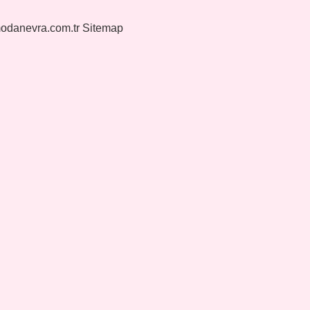
modanevra.com.tr
Sitemap