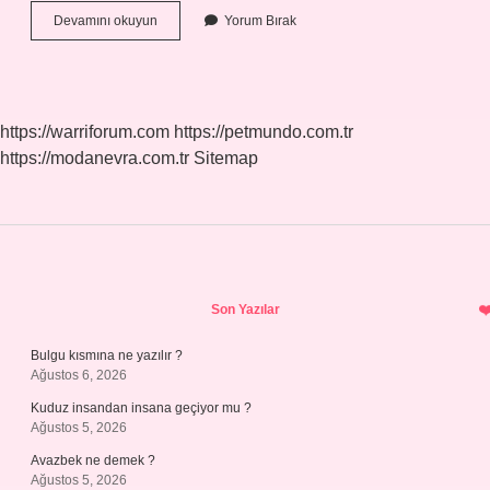
3
Devamını okuyun
Yorum Bırak
Yemek
Kaşığı
Çay
Kaç
Bardak
https://warriforum.com
https://petmundo.com.tr
https://modanevra.com.tr
Sitemap
Sidebar
Son Yazılar
Bulgu kısmına ne yazılır ?
Ağustos 6, 2026
Kuduz insandan insana geçiyor mu ?
Ağustos 5, 2026
Avazbek ne demek ?
Ağustos 5, 2026