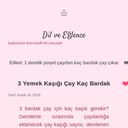
menüyü
Anasayfa
aç
Gizlilik Politikası
Dil ve Eğlence
İngilizceyle dolu keyifli bir yolculuk!
Yasal Uyarı
Hakkımızda
Etiket:
1 demlik poşet çaydan kaç bardak çay çıkar
3 Yemek Kaşığı Çay Kaç Bardak
Tarih: Aralık 18, 2024
3 bardak çay için kaç kaşık gerekir?
Demleme sırasında çaydanlığa
eklenecek çay kaşığı sayısı, demlenen