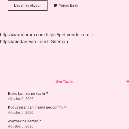
3
Devamını okuyun
Yorum Bırak
Yemek
Kaşığı
Çay
Kaç
Bardak
https://warriforum.com
https://petmundo.com.tr
https://modanevra.com.tr
Sitemap
Sidebar
Son Yazılar
Bulgu kısmına ne yazılır ?
Ağustos 6, 2026
Kuduz insandan insana geçiyor mu ?
Ağustos 5, 2026
Avazbek ne demek ?
Ağustos 5, 2026