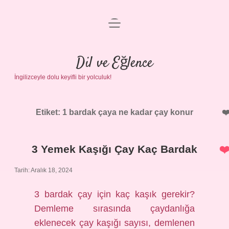
menüyü
Anasayfa
aç
Gizlilik Politikası
Dil ve Eğlence
İngilizceyle dolu keyifli bir yolculuk!
Yasal Uyarı
Hakkımızda
Etiket:
1 bardak çaya ne kadar çay konur
3 Yemek Kaşığı Çay Kaç Bardak
Tarih: Aralık 18, 2024
3 bardak çay için kaç kaşık gerekir?
Demleme sırasında çaydanlığa
eklenecek çay kaşığı sayısı, demlenen