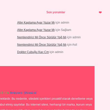
Son yorumlar
Altın Kaplama Ayar Yazar Mı
için
admin
Altın Kaplama Ayar Yazar Mı
için
Sağlam
Nemlendirici Mi Önce Sürülür Yağ Mı
için
admin
Nemlendirici Mi Önce Sürülür Yağ Mı
için
Asil
Doktor Çubuğu Kaç Cm
için
admin
 0 726
Telegram: @karabul
ektedir. Bu nedenle, sitedeki içerikleri proaktif olarak denetleme veya
 etmiş sayılırlar. Bu internet sitesi, herhangi bir marka, kurum veya