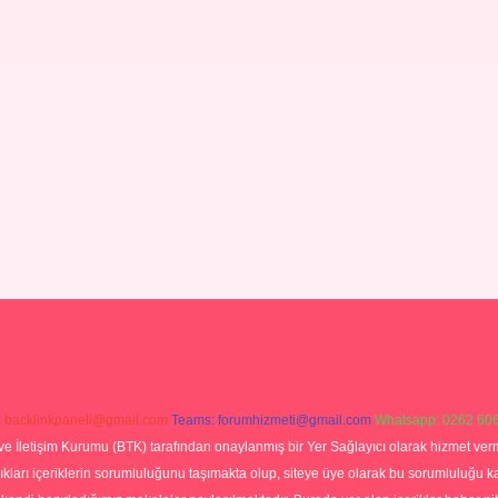
:
backlinkpaneli@gmail.com
Teams:
forumhizmeti@gmail.com
Whatsapp: 0262 606
ve İletişim Kurumu (BTK) tarafından onaylanmış bir Yer Sağlayıcı olarak hizmet verm
rı içeriklerin sorumluluğunu taşımakta olup, siteye üye olarak bu sorumluluğu kabul