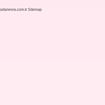
modanevra.com.tr
Sitemap