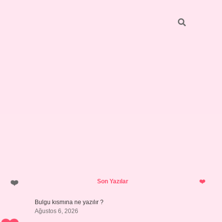
Sidebar
https://elexbett.net/
betexper.xy
Son Yazılar
Bulgu kısmına ne yazılır ?
Ağustos 6, 2026