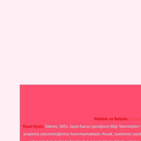
Reklam ve İletişim:
E-mail
Yasal Uyarı:
Sitemiz, 5651 Sayılı Kanun gereğince Bilgi Teknolojileri 
araştırma yükümlülüğümüz bulunmamaktadır. Ancak, üyelerimiz yazdıkla