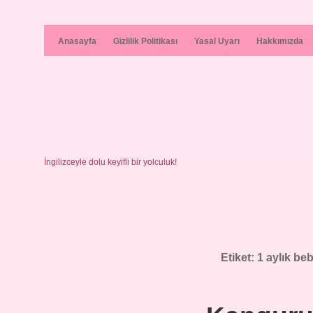
Anasayfa
Gizlilik Politikası
Yasal Uyarı
Hakkımızda
İngilizceyle dolu keyifli bir yolculuk!
Etiket:
1 aylık b